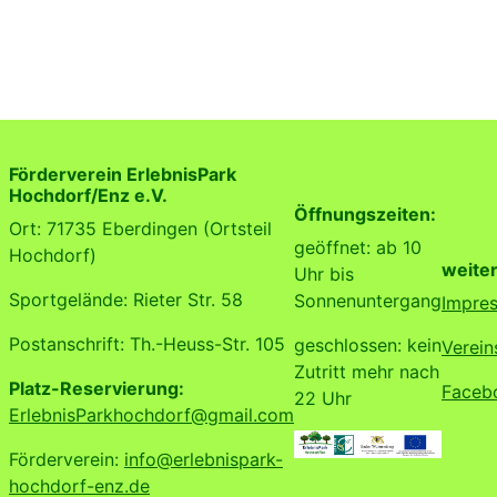
Förderverein ErlebnisPark
Hochdorf/Enz e.V.
Öffnungszeiten:
Ort: 71735 Eberdingen (Ortsteil
geöffnet: ab 10
Hochdorf)
weiter
Uhr bis
Sportgelände: Rieter Str. 58
Sonnenuntergang
Impre
Postanschrift: Th.-Heuss-Str. 105
geschlossen: kein
Verein
Zutritt mehr nach
Platz-Reservierung:
Faceb
22 Uhr
ErlebnisParkhochdorf@gmail.com
Förderverein:
info@erlebnispark-
hochdorf-enz.de